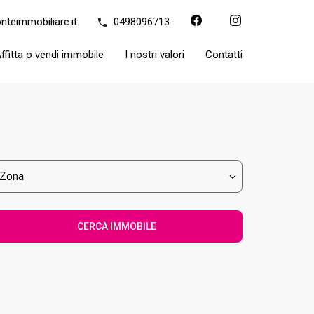
nteimmobiliare.it
0498096713
ffitta o vendi immobile
I nostri valori
Contatti
CERCA IMMOBILE