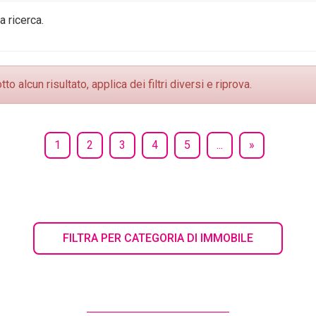
a ricerca.
alcun risultato, applica dei filtri diversi e riprova.
1
2
3
4
5
...
»
FILTRA PER CATEGORIA DI IMMOBILE