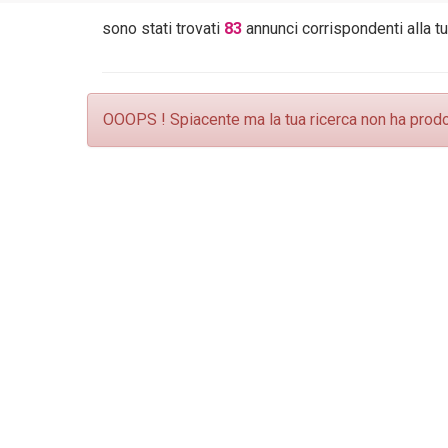
sono stati trovati
83
annunci corrispondenti alla tu
OOOPS ! Spiacente ma la tua ricerca non ha prodotto 